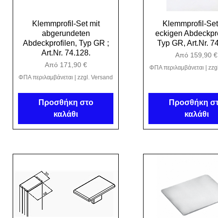
Klemmprofil-Set mit
Γρήγορη προβολή
Klemmprofil-Set
Γρήγορη προβο
abgerundeten
eckigen Abdeckpro
Abdeckprofilen, Typ GR ;
Typ GR, Art.Nr. 7
Art.Nr. 74.128.
Τιμή Έκπτωσ
Από
159,90 €
Τιμή Έκπτωσης
Από
171,90 €
ΦΠΑ περιλαμβάνεται
|
zzg
ΦΠΑ περιλαμβάνεται
|
zzgl. Versand
Προσθήκη στο
Προσθήκη σ
καλάθι
καλάθι