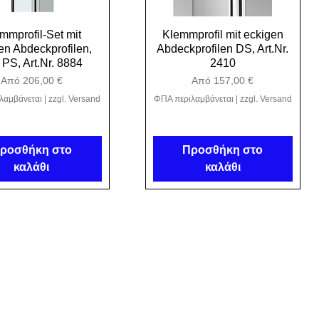
mmprofil-Set mit
ρήγορη προβολή
Klemmprofil mit eckigen
Γρήγορη προβολή
en Abdeckprofilen,
Abdeckprofilen DS, Art.Nr.
 PS, Art.Nr. 8884
2410
Τιμή Έκπτωσης
Τιμή Έκπτωσης
Από
206,00 €
Από
157,00 €
λαμβάνεται
|
zzgl. Versand
ΦΠΑ περιλαμβάνεται
|
zzgl. Versand
ροσθήκη στο
Προσθήκη στο
καλάθι
καλάθι