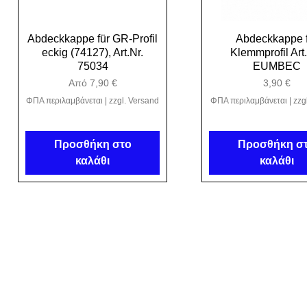
Abdeckkappe für GR-Profil
Γρήγορη προβολή
Abdeckkappe f
Γρήγορη προβο
eckig (74127), Art.Nr.
Klemmprofil Art.
75034
EUMBEC
Τιμή Έκπτωσης
Τιμή
Από
7,90 €
3,90 €
ΦΠΑ περιλαμβάνεται
|
zzgl. Versand
ΦΠΑ περιλαμβάνεται
|
zzg
Προσθήκη στο
Προσθήκη σ
καλάθι
καλάθι
Kristhal 
Thom
H
9