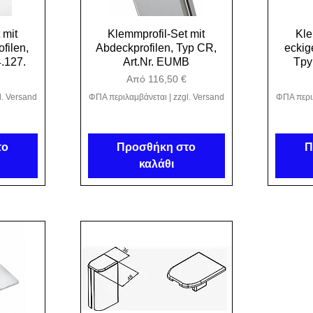
 mit
λή
Klemmprofil-Set mit
Γρήγορη προβολή
Kle
Γ
filen,
Abdeckprofilen, Typ CR,
eckig
4.127.
Art.Nr. EUMB
Tpy
ης
Τιμή Έκπτωσης
Από
116,50 €
l. Versand
ΦΠΑ περιλαμβάνεται
|
zzgl. Versand
ΦΠΑ περι
το
Προσθήκη στο
Π
καλάθι