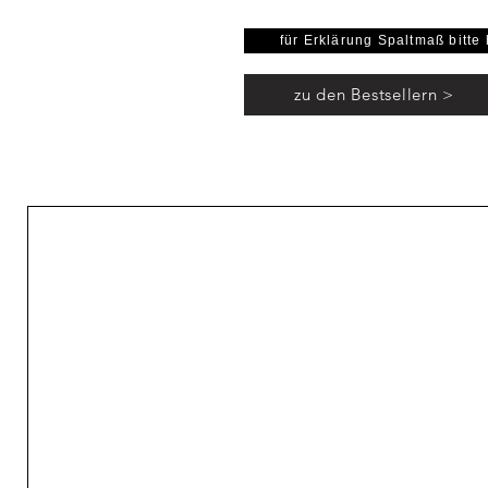
verursacht keine Schäden be
wahlweise mit sel
für Erklärung Spaltmaß bitte 
mad
"sehr guter u
zu den Bestsellern >
*****