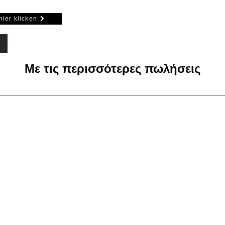
im Herunterfallen bzw. beim Abziehen
bstklebenden Aufhängehaken
hier klicken:
e in germany
nd beliebter Abzieher"
 Topseller *****
Με τις περισσότερες πωλήσεις