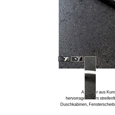
Abzieher aus Kunst
hervorragend zum streifenf
Duschkabinen, Fensterscheiben
Fläc