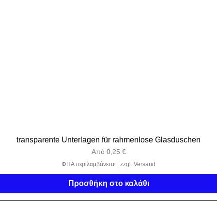
transparente Unterlagen für rahmenlose Glasduschen
Τιμή Έκπτωσης
Από
0,25 €
ΦΠΑ περιλαμβάνεται
|
zzgl. Versand
Προσθήκη στο καλάθι