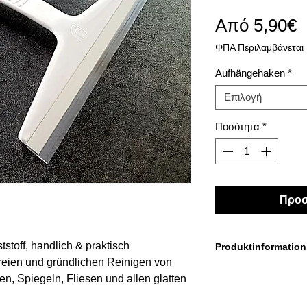
Τ
Από
5,90€
Έ
ΦΠΑ Περιλαμβάνεται
Aufhängehaken
*
Επιλογή
Ποσότητα
*
Προσ
stoff, handlich & praktisch
Produktinformation
reien und gründlichen Reinigen von
Abmessung: 240 x 
, Spiegeln, Fliesen und allen glatten
Farbe: Weiß
hen geeignet