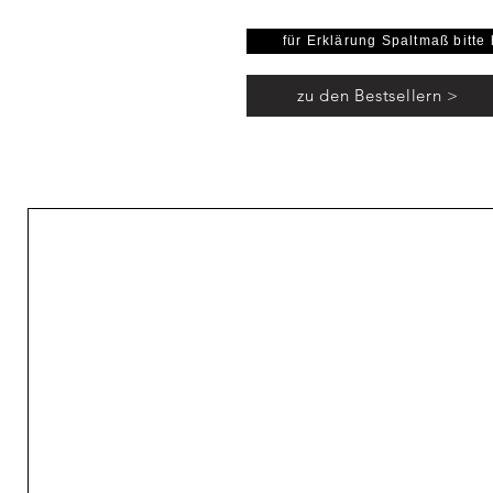
Lä
für Erklärung Spaltmaß bitte 
zu den Bestsellern >