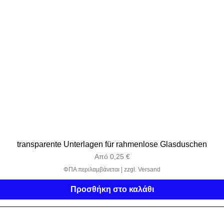
transparente Unterlagen für rahmenlose Glasduschen
Τιμή Έκπτωσης
Από
0,25 €
ΦΠΑ περιλαμβάνεται
|
zzgl. Versand
Προσθήκη στο καλάθι