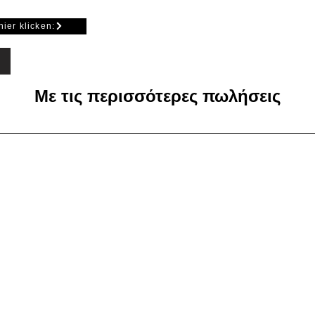
nge: 195 cm
geschlossener Fuge
hier klicken:
(Ziehharmonika). Di
zwischen Glastür un
Με τις περισσότερες πωλήσεις