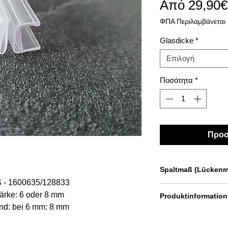
Από
29,90€
ΦΠΑ Περιλαμβάνεται
Glasdicke
*
Επιλογή
Ποσότητα
*
Προσ
Spaltmaß (Lücken
S - 1600635/128833
ca. 6-8 mm im ges
tärke: 6 oder 8 mm
Produktinformation
nd: bei 6 mm: 8 mm
für Glas-Glas-Verbi
nd: bei 8 mm: 5 mm
Zum Aufschieben au