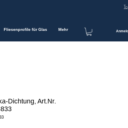
To
Fliesenprofile für Glas
Mehr
Anmel
a-Dichtung, Art.Nr.
8833
33