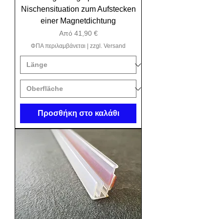
Nischensituation zum Aufstecken
einer Magnetdichtung
Τιμή Έκπτωσης
Από
41,90 €
ΦΠΑ περιλαμβάνεται
|
zzgl. Versand
Προσθήκη στο καλάθι