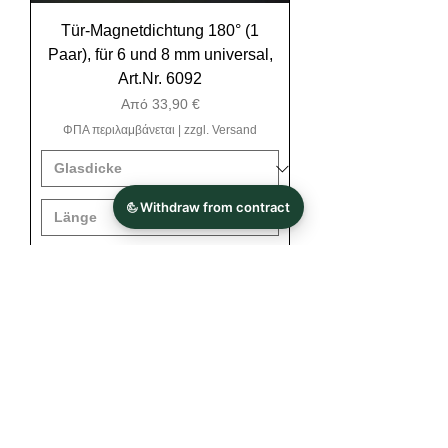
Tür-Magnetdichtung 180° (1
Paar), für 6 und 8 mm universal,
Art.Nr. 6092
Τιμή Έκπτωσης
Από
33,90 €
ΦΠΑ περιλαμβάνεται
|
zzgl. Versand
Προσθήκη στο καλάθι
paarweise