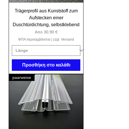
Trägerprofil aus Kunststoff zum
Aufstecken einer
Duschtürdichtung, selbstklebend
Τιμή Έκπτωσης
Από
30,90 €
ΦΠΑ περιλαμβάνεται
|
zzgl. Versand
Προσθήκη στο καλάθι
paarweise