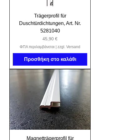
Trägerprofil für
Duschtürdichtungen, Art. Nr.
5281040
Τιμή
45,90 €
ΦΠΑ περιλαμβάνεται
|
zzgl. Versand
Προσθήκη στο καλάθι
Magnetträgerprofil für