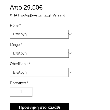
Τιμή
Από
29,50€
Έκπτωσης
ΦΠΑ Περιλαμβάνεται
|
zzgl. Versand
Höhe
*
Länge
*
Oberfläche
*
Ποσότητα
*
Προσθήκη στο καλάθι